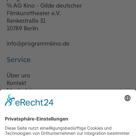
℅ AG Kino - Gilde deutscher
Filmkunsttheater e.V.
Rankestraße 31
10789 Berlin
info@programmkino.de
Service
Über uns
Kontakt
Mediadaten
Newsletter
LogIn
Legal