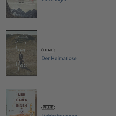
FILME
Der Heimatlose
FILME
Liebhaberinnen