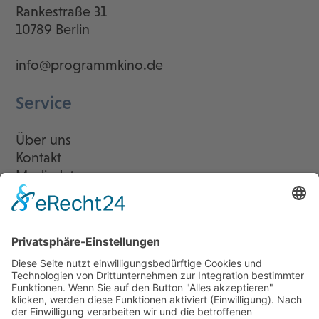
Rankestraße 31
10789 Berlin
info@programmkino.de
Service
Über uns
Kontakt
Mediadaten
Newsletter
LogIn
Legal
Impressum
Datenschutzerklärung