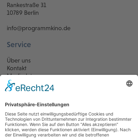
Rankestraße 31
10789 Berlin
info@programmkino.de
Service
Über uns
Kontakt
Mediadaten
Newsletter
LogIn
Legal
Impressum
Datenschutzerklärung