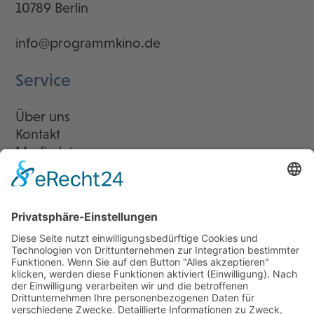
10789 Berlin
info@programmkino.de
Service
Über uns
Kontakt
Mediadaten
Newsletter
LogIn
Legal
Impressum
Datenschutzerklärung
Cookie-Einstellungen