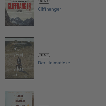
FILME
Cliffhanger
FILME
Der Heimatlose