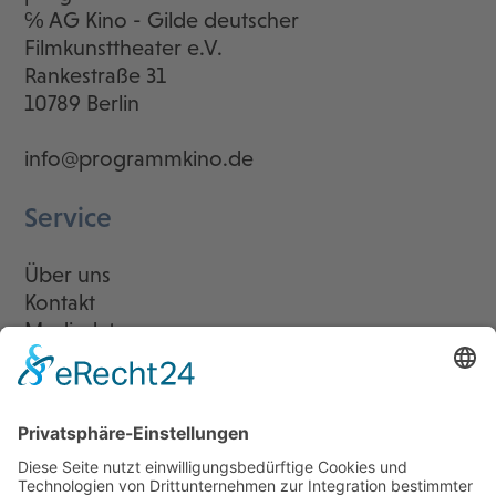
℅ AG Kino - Gilde deutscher
Filmkunsttheater e.V.
Rankestraße 31
10789 Berlin
info@programmkino.de
Service
Über uns
Kontakt
Mediadaten
Newsletter
LogIn
Legal