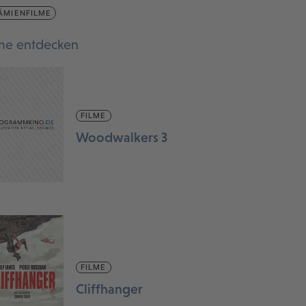
ÄMIENFILME
lme entdecken
FILME
Woodwalkers 3
FILME
Cliffhanger