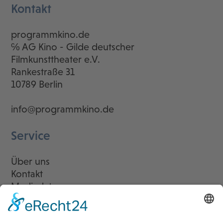
Kontakt
programmkino.de
℅ AG Kino - Gilde deutscher
Filmkunsttheater e.V.
Rankestraße 31
10789 Berlin
info@programmkino.de
Service
Über uns
Kontakt
Mediadaten
Newsletter
LogIn