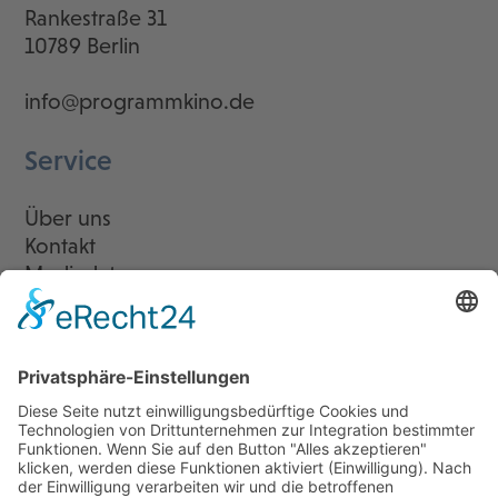
Rankestraße 31
10789 Berlin
info@programmkino.de
Service
Über uns
Kontakt
Mediadaten
Newsletter
LogIn
Legal
Impressum
Datenschutzerklärung