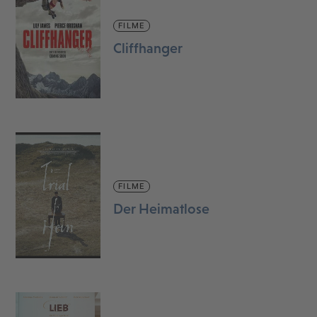
FILME
Cliffhanger
FILME
Der Heimatlose