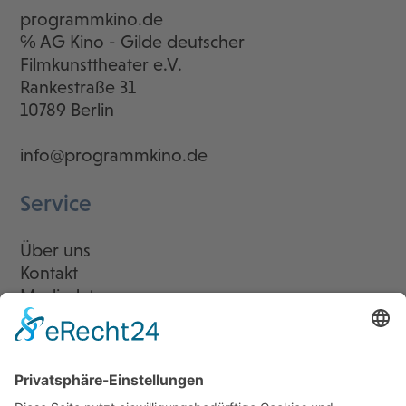
programmkino.de
℅ AG Kino - Gilde deutscher
Filmkunsttheater e.V.
Rankestraße 31
10789 Berlin
info@programmkino.de
Service
Über uns
Kontakt
Mediadaten
Newsletter
LogIn
Legal