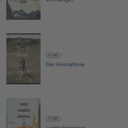
FILME
Der Heimatlose
FILME
Liebhaberinnen