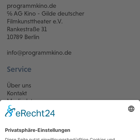
programmkino.de
℅ AG Kino - Gilde deutscher
Filmkunsttheater e.V.
Rankestraße 31
10789 Berlin
info@programmkino.de
Service
Über uns
Kontakt
Mediadaten
Newsletter
LogIn
Legal