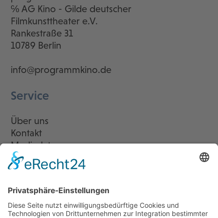
℅ AG Kino - Gilde deutscher
Filmkunsttheater e.V.
Rankestraße 31
10789 Berlin
info@programmkino.de
Service
Über uns
Kontakt
Mediadaten
Newsletter
LogIn
Legal