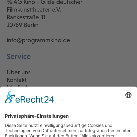
℅ AG Kino - Gilde deutscher
Filmkunsttheater e.V.
Rankestraße 31
10789 Berlin
info@programmkino.de
Service
Über uns
Kontakt
Mediadaten
Newsletter
LogIn
Legal
Impressum