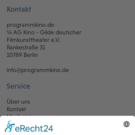
Kontakt
programmkino.de
℅ AG Kino - Gilde deutscher
Filmkunsttheater e.V.
Rankestraße 31
10789 Berlin
info@programmkino.de
Service
Über uns
Kontakt
Mediadaten
Newsletter
LogIn