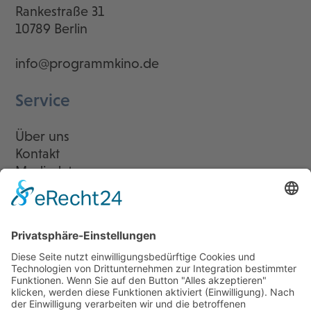
Rankestraße 31
10789 Berlin
info@programmkino.de
Service
Über uns
Kontakt
Mediadaten
Newsletter
LogIn
Legal
Impressum
Datenschutzerklärung