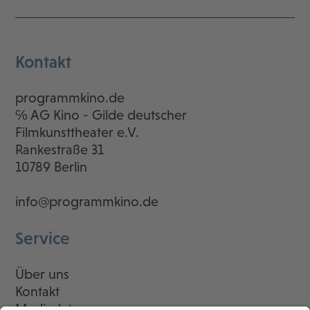
Kontakt
programmkino.de
℅ AG Kino - Gilde deutscher
Filmkunsttheater e.V.
Rankestraße 31
10789 Berlin
info@programmkino.de
Service
Über uns
Kontakt
Mediadaten