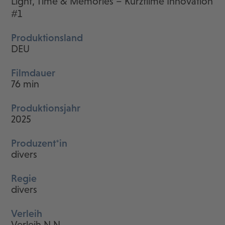
Light, Time & Memories – Kurzfilme Innovation
#1
Produktionsland
DEU
Filmdauer
76 min
Produktionsjahr
2025
Produzent*in
divers
Regie
divers
Verleih
Verleih N.N.