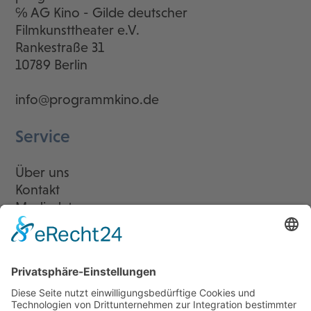
℅ AG Kino - Gilde deutscher
Filmkunsttheater e.V.
Rankestraße 31
10789 Berlin
info@programmkino.de
Service
Über uns
Kontakt
Mediadaten
Newsletter
LogIn
Legal