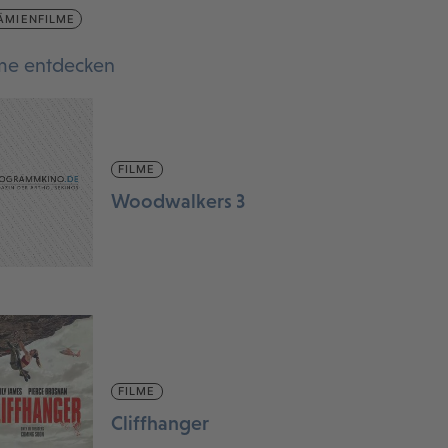
ÄMIENFILME
lme entdecken
FILME
Woodwalkers 3
FILME
Cliffhanger