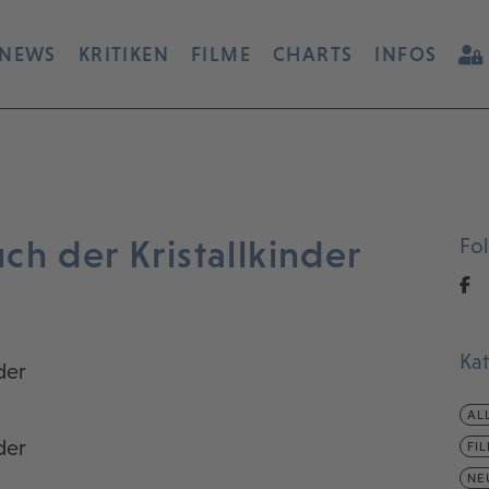
NEWS
KRITIKEN
FILME
CHARTS
INFOS
h der Kristallkinder
Fo
Ka
der
AL
der
FI
NE