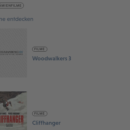
ÄMIENFILME
lme entdecken
FILME
Woodwalkers 3
FILME
Cliffhanger