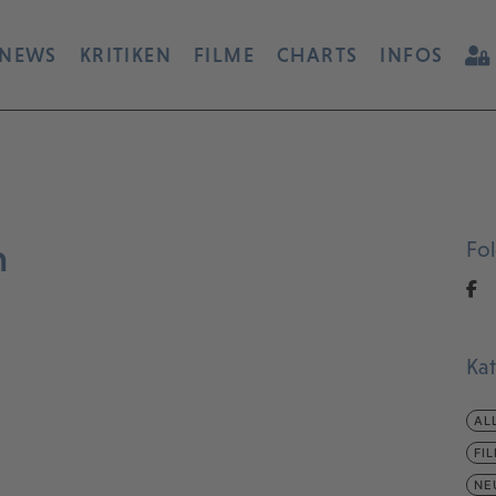
NEWS
KRITIKEN
FILME
CHARTS
INFOS
h
Fo
Ka
AL
FI
NE