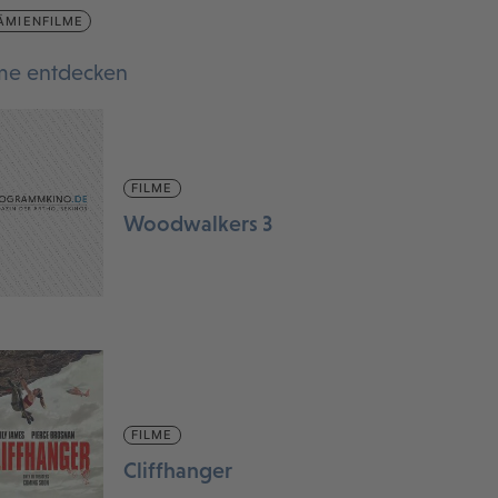
ÄMIENFILME
lme entdecken
FILME
Woodwalkers 3
FILME
Cliffhanger