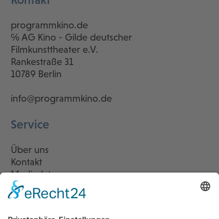
programmkino.de
℅ AG Kino - Gilde deutscher
Filmkunsttheater e.V.
Rankestraße 31
10789 Berlin
info@programmkino.de
Service
Über uns
Kontakt
Mediadaten
Newsletter
LogIn