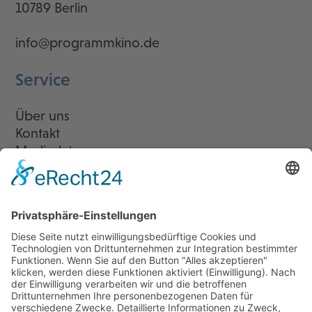
10789 Berlin
info@programmkino.de
Service
Über uns
Kontakt
Mediadaten
Newsletter
LogIn
Legal
Impressum
Datenschutzerklärung
Cookie-Einstellungen