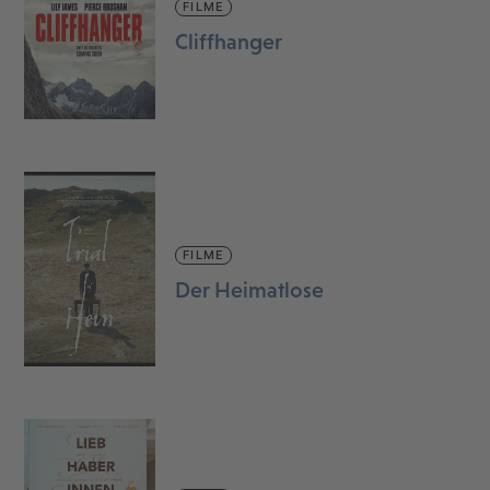
FILME
Cliffhanger
FILME
Der Heimatlose