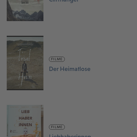
FILME
Der Heimatlose
FILME
Liebhaberinnen