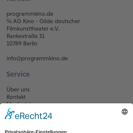
programmkino.de
℅ AG Kino - Gilde deutscher
Filmkunsttheater e.V.
Rankestraße 31
10789 Berlin
info@programmkino.de
Service
Über uns
Kontakt
Mediadaten
Newsletter
LogIn