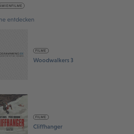
ÄMIENFILME
lme entdecken
FILME
Woodwalkers 3
FILME
Cliffhanger