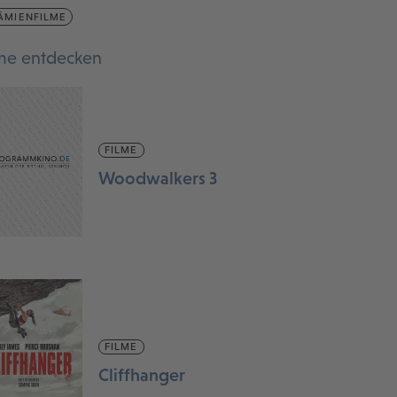
ÄMIENFILME
lme entdecken
FILME
Woodwalkers 3
FILME
Cliffhanger