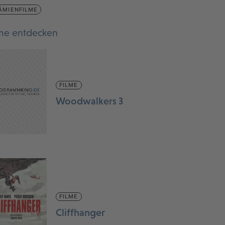
ÄMIENFILME
lme entdecken
FILME
Woodwalkers 3
FILME
Cliffhanger