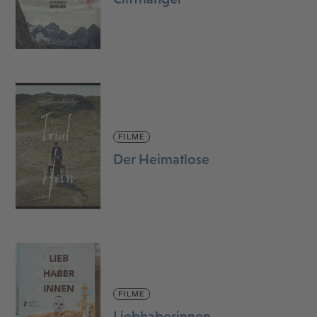
FILME
Der Heimatlose
FILME
Liebhaberinnen