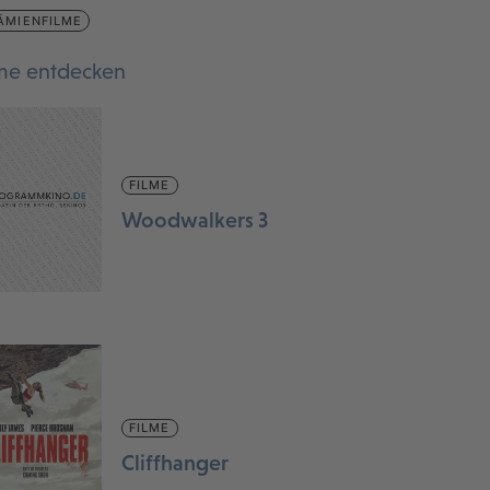
ÄMIENFILME
lme entdecken
FILME
Woodwalkers 3
FILME
Cliffhanger