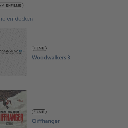
ÄMIENFILME
lme entdecken
FILME
Woodwalkers 3
FILME
Cliffhanger