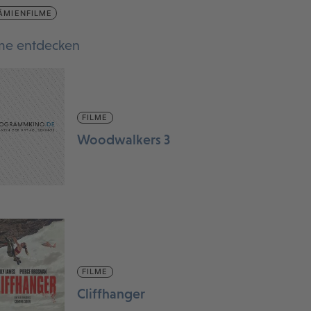
ÄMIENFILME
lme entdecken
FILME
Woodwalkers 3
FILME
Cliffhanger