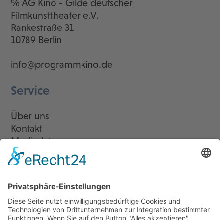
℅ AG Kino - Gilde deutscher
Filmkunsttheater e.V.
Rankestraße 31
10789 Berlin
info@programmkino.de
Service
Über uns
Kontakt
Mediadaten
Newsletter
LogIn
Legal
Impressum