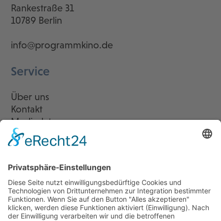
Rankestraße 31
10789 Berlin
info@programmkino.de
Service
Über uns
Kontakt
Mediadaten
Newsletter
LogIn
Legal
Impressum
Datenschutzerklärung