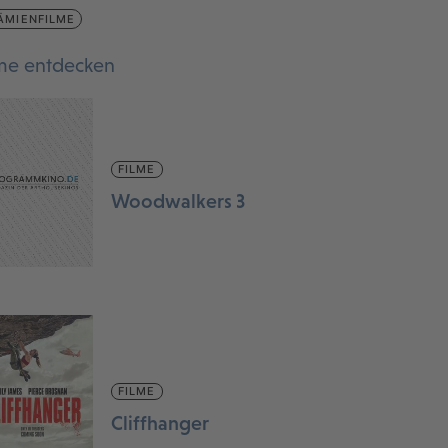
ÄMIENFILME
lme entdecken
FILME
Woodwalkers 3
FILME
Cliffhanger