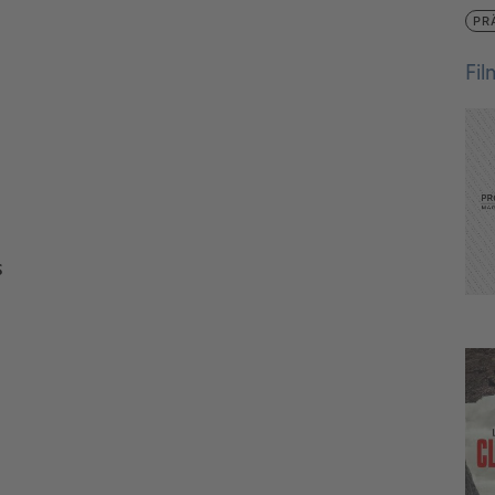
PR
Fi
s