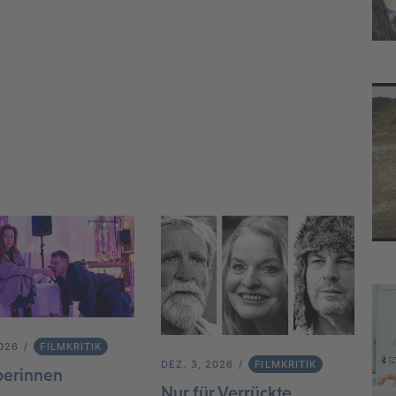
2026
FILMKRITIK
DEZ. 3, 2026
FILMKRITIK
berinnen
Nur für Verrückte