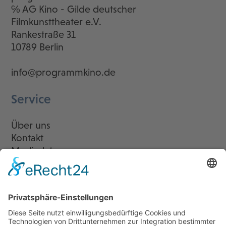
℅ AG Kino - Gilde deutscher
Filmkunsttheater e.V.
Rankestraße 31
10789 Berlin
info@programmkino.de
Service
Über uns
Kontakt
Mediadaten
Newsletter
LogIn
Legal