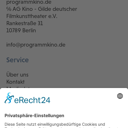
programmkino.de
℅ AG Kino - Gilde deutscher
Filmkunsttheater e.V.
Rankestraße 31
10789 Berlin
info@programmkino.de
Service
Über uns
Kontakt
Mediadaten
Newsletter
LogIn
Legal