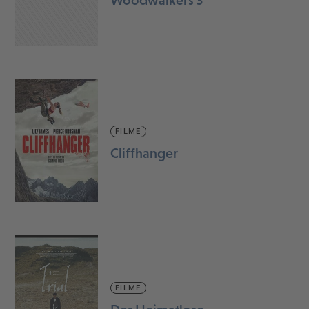
FILME
Cliffhanger
FILME