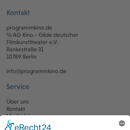
Kontakt
programmkino.de
℅ AG Kino - Gilde deutscher
Filmkunsttheater e.V.
Rankestraße 31
10789 Berlin
info@programmkino.de
Service
Über uns
Kontakt
Mediadaten
Newsletter