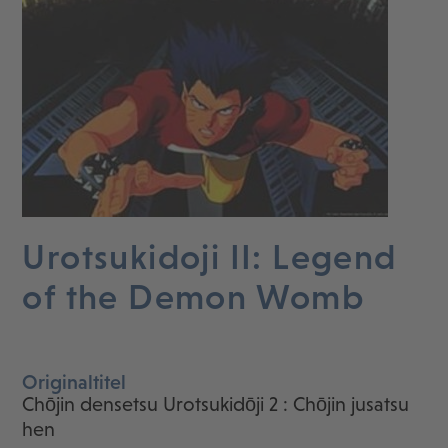
Urotsukidoji II: Legend
of the Demon Womb
Originaltitel
Chōjin densetsu Urotsukidōji 2 : Chōjin jusatsu
hen