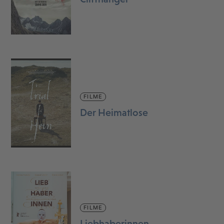
FILME
Der Heimatlose
FILME
Liebhaberinnen