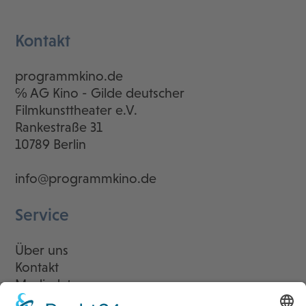
Kontakt
programmkino.de
℅ AG Kino - Gilde deutscher
Filmkunsttheater e.V.
Rankestraße 31
10789 Berlin
info@programmkino.de
Service
Über uns
Kontakt
Mediadaten
Newsletter