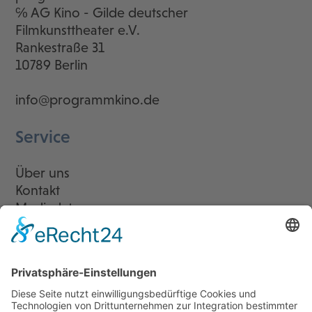
℅ AG Kino - Gilde deutscher
Filmkunsttheater e.V.
Rankestraße 31
10789 Berlin
info@programmkino.de
Service
Über uns
Kontakt
Mediadaten
Newsletter
LogIn
Legal