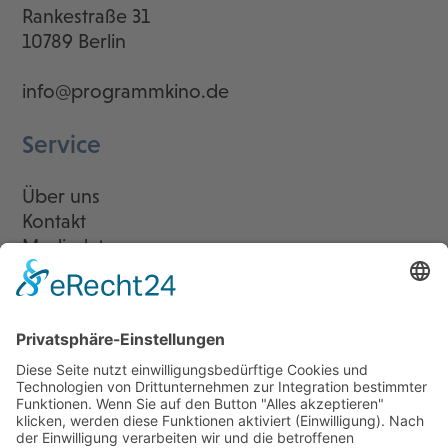
Rankestraße 31
10789 Berlin
info@programmkino.de
Service
Über uns
Kontakt
Mediadaten
Newsletter
LogIn
Legal
Impressum
Datenschutzerklärung