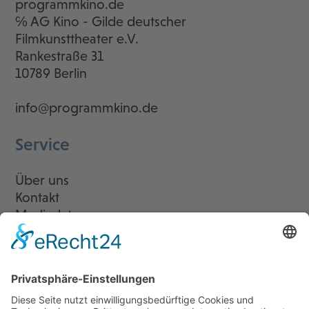
programmkino.de
℅ AG Kino - Gilde deutscher
Filmkunsttheater e.V.
Rankestraße 31
10789 Berlin
info@programmkino.de
Service
Über uns
Kontakt
Mediadaten
Newsletter
LogIn
Legal