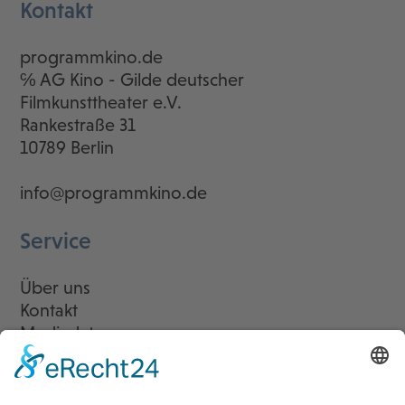
Kontakt
programmkino.de
℅ AG Kino - Gilde deutscher
Filmkunsttheater e.V.
Rankestraße 31
10789 Berlin
info@programmkino.de
Service
Über uns
Kontakt
Mediadaten
Newsletter
LogIn