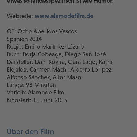
etwas so landesspezifisch ist wie Humor.
Webseite:
www.alamodefilm.de
OT: Ocho Apellidos Vascos
Spanien 2014
Regie: Emilio Martínez-Lázaro
Buch: Borja Cobeaga, Diego San José
Darsteller: Dani Rovira, Clara Lago, Karra
Elejalda, Carmen Machi, Alberto Lo´pez,
Alfonso Sánchez, Aitor Mazo
Länge: 98 Minuten
Verleih: Alamode Film
Kinostart: 11. Juni. 2015
Über den Film