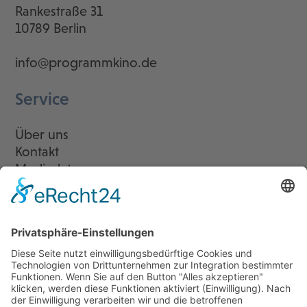
Rankestraße 31
10789 Berlin
info@programmkino.de
Service
Über uns
Kontakt
Mediadaten
Newsletter
LogIn
Legal
Impressum
Datenschutzerklärung