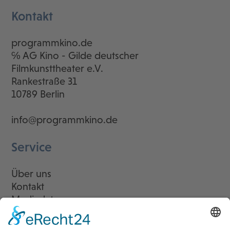
Kontakt
programmkino.de
℅ AG Kino - Gilde deutscher
Filmkunsttheater e.V.
Rankestraße 31
10789 Berlin
info@programmkino.de
Service
Über uns
Kontakt
Mediadaten
Newsletter
LogIn