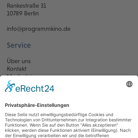
Rankestraße 31
10789 Berlin
info@programmkino.de
Service
Über uns
Kontakt
Mediadaten
Newsletter
LogIn
Legal
Impressum
Datenschutzerklärung