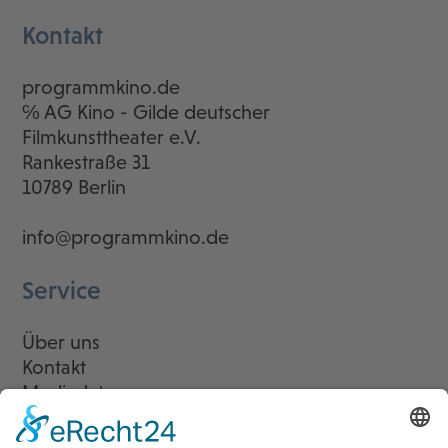
Kontakt
programmkino.de
℅ AG Kino - Gilde deutscher
Filmkunsttheater e.V.
Rankestraße 31
10789 Berlin
info@programmkino.de
Service
Über uns
Kontakt
Mediadaten
Newsletter
LogIn