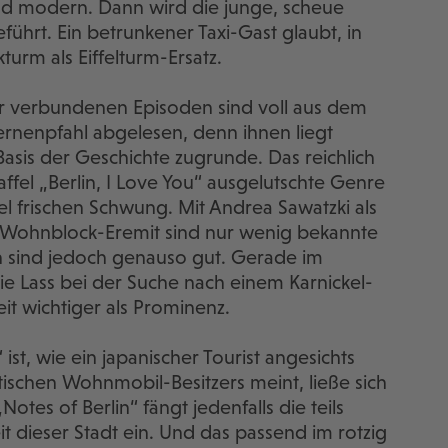
und modern. Dann wird die junge, scheue
eführt. Ein betrunkener Taxi-Gast glaubt, in
turm als Eiffelturm-Ersatz.
der verbundenen Episoden sind voll aus dem
ernenpfahl abgelesen, denn ihnen liegt
Basis der Geschichte zugrunde. Das reichlich
affel „Berlin, I Love You“ ausgelutschte Genre
l frischen Schwung. Mit Andrea Sawatzki als
 Wohnblock-Eremit sind nur wenig bekannte
n sind jedoch genauso gut. Gerade im
ie Lass bei der Suche nach einem Karnickel-
keit wichtiger als Prominenz.
ist, wie ein japanischer Tourist angesichts
tischen Wohnmobil-Besitzers meint, ließe sich
Notes of Berlin“ fängt jedenfalls die teils
 dieser Stadt ein. Und das passend im rotzig