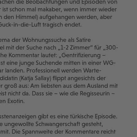
machen die Beobachtungen und Episoden von
Der ist schon mal makaber, wenn immer wieder
u in den Himmel) aufgehangen werden, aber
uck-in-die-Luft tragisch endet.
hema der Wohnungssuche als Satire
tel mit der Suche nach „1-2 Zimmer“ für „300-
he Kommentar lautet: „Gentrifizierung –
ässt eine junge Suchende mitten in einer WG-
Bar landen. Professionell werden Warte-
idatin (Katja Sallay) flippt angesichts der
groß aus: Am liebsten aus dem Ausland mit
t nicht da. Dass sie – wie die Regisseurin –
en Exotin.
tenanzeigen gibt es eine türkische Episode.
e ungewollte Schwangerschaft gesteht,
ig mit. Die Spannweite der Kommentare reicht