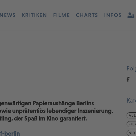
NEWS
KRITIKEN
FILME
CHARTS
INFOS
Fol
Kat
genwärtigen Papieraushänge Berlins
owie unprätentiös lebendiger Inszenierung.
AL
ing, der Spaß im Kino garantiert.
FIL
-berlin
NEU