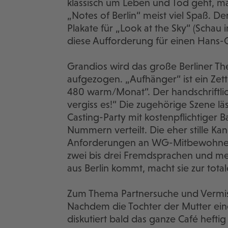
klassisch um Leben und Tod geht, 
„Notes of Berlin“ meist viel Spaß. 
Plakate für „Look at the Sky“ (Scha
diese Aufforderung für einen Hans-G
Grandios wird das große Berliner T
aufgezogen. „Aufhänger“ ist ein Zet
480 warm/Monat“. Der handschriftlic
vergiss es!“ Die zugehörige Szene l
Casting-Party mit kostenpflichtiger 
Nummern verteilt. Die eher stille Kand
Anforderungen an WG-Mitbewohner 
zwei bis drei Fremdsprachen und meis
aus Berlin kommt, macht sie zur total
Zum Thema Partnersuche und Vermiss
Nachdem die Tochter der Mutter ein
diskutiert bald das ganze Café heft