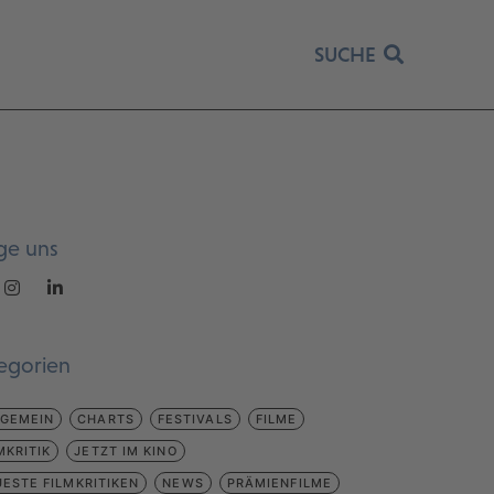
SUCHE
ge uns
egorien
LGEMEIN
CHARTS
FESTIVALS
FILME
MKRITIK
JETZT IM KINO
ESTE FILMKRITIKEN
NEWS
PRÄMIENFILME