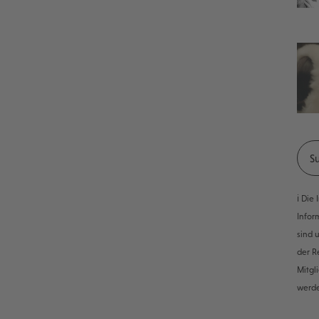
ℹ️ Di
Infor
sind 
der R
Mitgl
werd